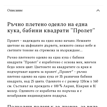
Описание
Ръчно плетено одеяло на една
кука, бабини квадрати "Пролет"
Пролет – надеждата на едно ново начало. Нежните
цветове на цъфналите дървета, нежното синьо небе и
светлите тонове на стремежа за възраждане....
Ръчно плетеното одеяло на една кука с бабини
квадрати "Пролет" е изработено с основа мек, млечен
бедо зелен цвят. Цветовете на квадратите са ярки и
подчертават идеята за пролет! „Пролет“ – ръчно
плетено одеяло на една кука от 35 различни бабини
квадрата, над 25 цвята. Одеялото е с размер 120см х 160
см. Съставът на преждата е 100 % Акрил, В/акрил и В/
мохер. Одеялото се изработва по поръчка и е
незабравим индивидуален подарък.
Подходящ подарък за дневна, за вила,