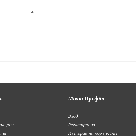
и
Моят Профил
Вход
ръщане
Регистрация
йта
История на поръчките