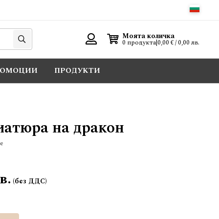
Търси
Моята количка
0 продукта
|
0,00 € / 0,00 лв.
Вход
РОМОЦИИ
ПРОДУКТИ
атюра на дракон
е
в.
Добави