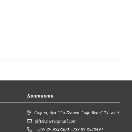
Контакти
София, бул."Св.Георги Софийски" 74, вх А
giftsbgnet@gmail.com
+359 89 9528300
+359 89 8580494