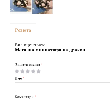
Ревюта
Вие оценявате:
Метална миниатюра на дракон
Вашата оценка
1
2
3
4
5
star
stars
stars
stars
stars
Име
Коментари