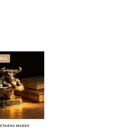
ЧКА
метална малка