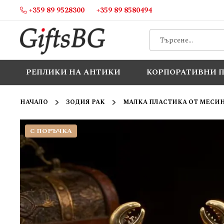
+359 89 9528300
+359 89 8580494
Прескачане
към
съдържанието
РЕПЛИКИ НА АНТИКИ
КОРПОРАТИВНИ 
НАЧАЛО
ЗОДИЯ РАК
МАЛКА ПЛАСТИКА ОТ МЕСИН
С ПОРЪЧКА