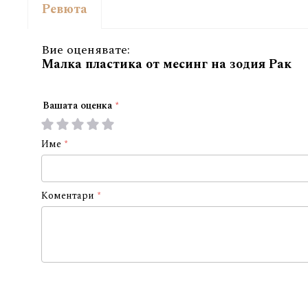
Ревюта
Вие оценявате:
Малка пластика от месинг на зодия Рак
Вашата оценка
1
2
3
4
5
star
stars
stars
stars
stars
Име
Коментари