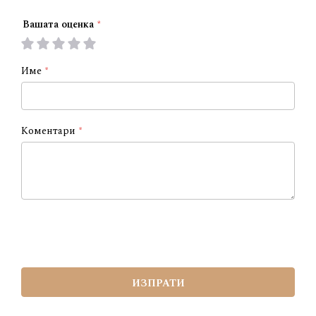
Вашата оценка
1
2
3
4
5
star
stars
stars
stars
stars
Име
Коментари
ИЗПРАТИ