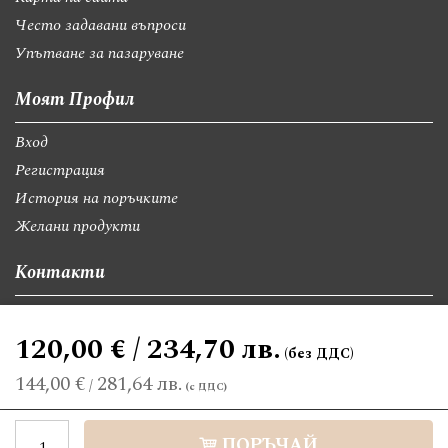
Често задавани въпроси
Упътване за пазаруване
Моят Профил
Вход
Регистрация
История на поръчките
Желани продукти
Контакти
София, бул."Св.Георги Софийски" 74, вх А
120,00 € / 234,70 лв.
giftsbgnet@gmail.com
+359 89 9528300
+359 89 8580494
144,00 €
281,64 лв.
/
©2026 giftsbg.net. Всички права запазени.
ПОРЪЧАЙ