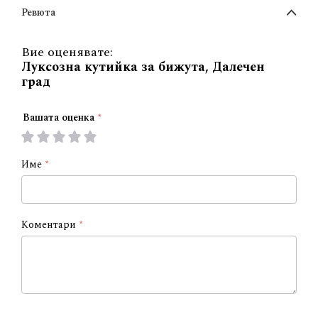
Ревюта
Вие оценявате:
Луксозна кутийка за бижута, Далечен
град
Вашата оценка
1
2
3
4
5
star
stars
stars
stars
stars
Име
Коментари