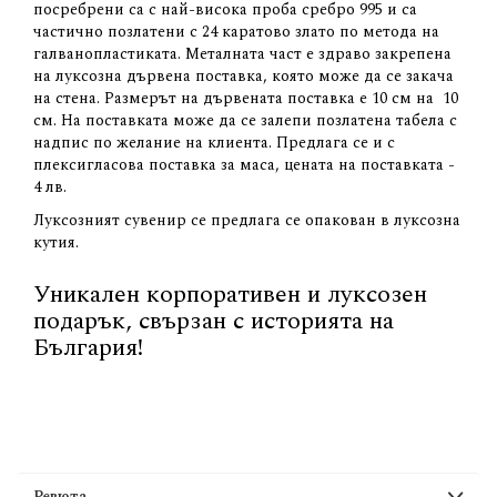
посребрени са с най-висока проба сребро 995 и са
частично позлатени с 24 каратово злато по метода на
галванопластиката. Металната част е здраво закрепена
на луксозна дървена поставка, която може да се закача
на стена. Размерът на дървената поставка е 10 см на 10
см. На поставката може да се залепи позлатена табела с
надпис по желание на клиента. Предлага се и с
плексигласова поставка за маса, цената на поставката -
4 лв.
Луксозният сувенир се предлага се опакован в луксозна
кутия.
Уникален корпоративен и луксозен
подарък, свързан с историята на
България!
Ревюта