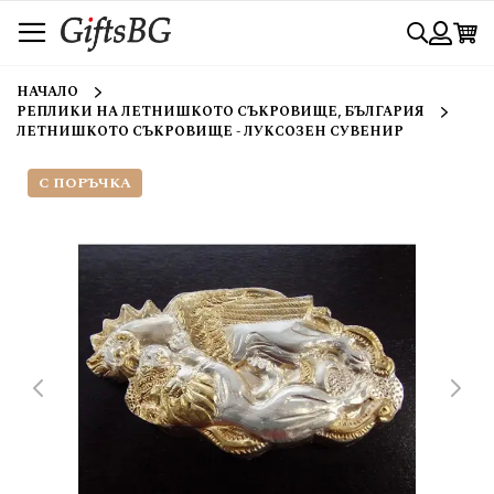
Прескачане
Търси
към
съдържанието
Вход
НАЧАЛО
РЕПЛИКИ НА ЛЕТНИШКОТО СЪКРОВИЩЕ, БЪЛГАРИЯ
ЛЕТНИШКОТО СЪКРОВИЩЕ - ЛУКСОЗЕН СУВЕНИР
С ПОРЪЧКА