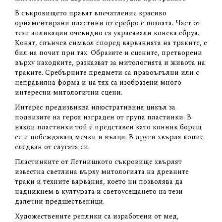
В съкровището правят впечатление красиво
орнаментирани пластини от сребро с позлата. Част от
тези апликации очевидно са украсявали конска сбруя.
Конят, слънчев символ според вярванията на траките, е
бил на почит при тях. Образите и сцените, претворени
върху находките, разказват за митологията и живота на
траките. Сребърните предмети са правоъгълни или с
неправилна форма и на тях са изобразени много
интересни митологични сцени.
Интерес предизвиква илюстративния цикъл за
подвизите на героя изграден от група пластинки. В
някои пластинки той е представен като конник борещ
се и побеждаващ мечки и вълци. В други хвърля копие
следван от слугата си.
Пластинките от Летнишкото съкровище хвърлят
известна светлина върху митологията на древните
траки и техните вярвания, което ни позволява да
надникнем в културата и светоусещането на тези
далечни предшественици.
Художествените реплики са изработени от мед,