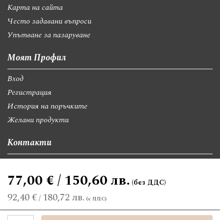
Карта на сайта
Често задавани въпроси
Упътване за пазаруване
Моят Профил
Вход
Регистрация
История на поръчките
Желани продукти
Контакти
София, бул."Св.Георги Софийски" 74, вх А
77,00 € / 150,60 лв.
giftsbgnet@gmail.com
+359 89 9528300
+359 89 8580494
92,40 €
180,72 лв.
/
©2026 giftsbg.net. Всички права запазени.