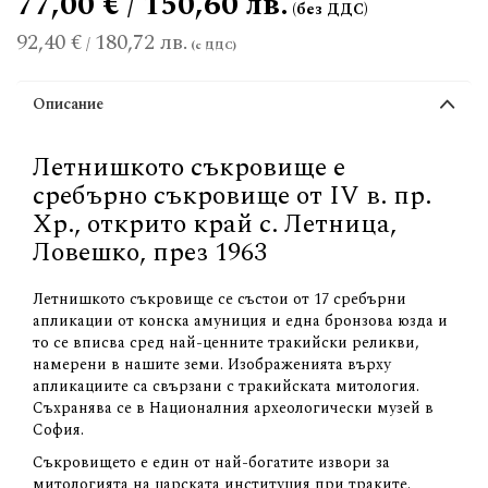
77,00 € / 150,60 лв.
92,40 €
180,72 лв.
/
Описание
Летнишкото съкровище е
сребърно съкровище от IV в. пр.
Хр., открито край с. Летница,
Ловешко, през 1963
Летнишкото съкровище се състои от 17 сребърни
апликации от конска амуниция и една бронзова юзда и
то се вписва сред най-ценните тракийски реликви,
намерени в нашите земи. Изображенията върху
апликациите са свързани с тракийската митология.
Съхранява се в Националния археологически музей в
София.
Съкровището е един от най-богатите извори за
митологията на царската институция при траките.