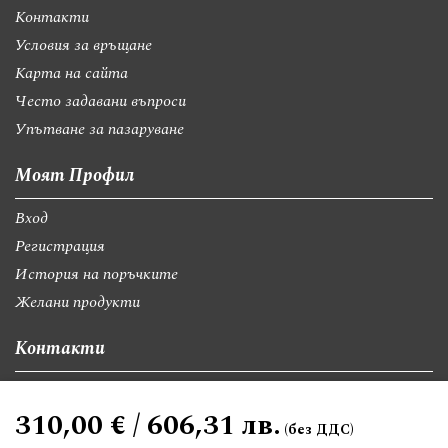
Контакти
Условия за връщане
Карта на сайта
Често задавани въпроси
Упътване за пазаруване
Моят Профил
Вход
Регистрация
История на поръчките
Желани продукти
Контакти
София, бул."Св.Георги Софийски" 74, вх А
310,00 € / 606,31 лв.
giftsbgnet@gmail.com
+359 89 9528300
+359 89 8580494