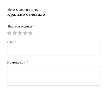
Вие оценявате:
Кралско огледало
Вашата оценка
1
2
3
4
5
star
stars
stars
stars
stars
Име
Коментари