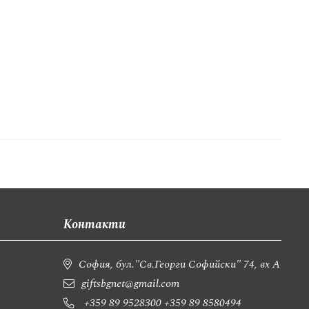
Контакти
София, бул."Св.Георги Софийски" 74, вх А
giftsbgnet@gmail.com
+359 89 9528300
+359 89 8580494