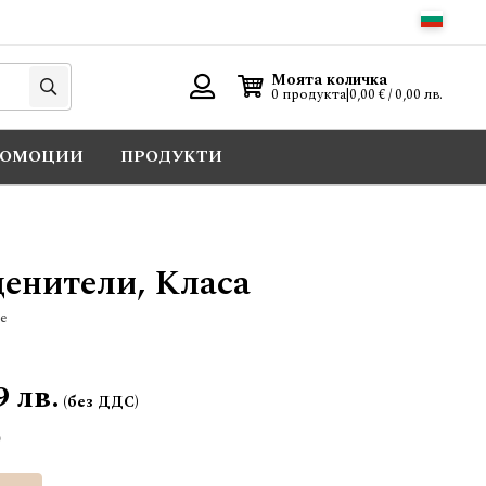
Търси
Моята количка
0 продукта
|
0,00 € / 0,00 лв.
Вход
РОМОЦИИ
ПРОДУКТИ
ценители, Класа
е
9 лв.
Добави