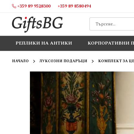
+359 89 9528300
+359 89 8580494
Прескачане
към
съдържанието
РЕПЛИКИ НА АНТИКИ
КОРПОРАТИВНИ 
НАЧАЛО
ЛУКСОЗНИ ПОДАРЪЦИ
КОМПЛЕКТ ЗА Ц