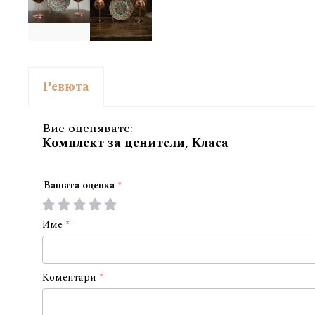
Ревюта
Вие оценявате:
Комплект за ценители, Класа
Вашата оценка
1
2
3
4
5
star
stars
stars
stars
stars
Име
Коментари