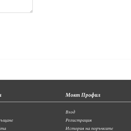
и
Моят Профил
Вход
ръщане
Регистрация
йта
История на поръчките