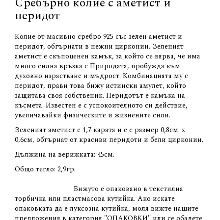
Сребърно колие с аметист и
перидот
Колие от масивно сребро 925 със зелен аметист и
перидот, обгърнати в нежни цирконии. Зеленият
аметист е скъпоценен камък, за който се вярва, че има
много силна връзка с Природата, пробужда към
духовно израстване и мъдрост. Комбинацията му с
перидот, прави това бижу истински амулет, който
защитава своя собственик. Перидотът е камъка на
късмета. Известен е с успокоителното си действие,
увеличавайки физическите и жизнените сили.
Зеленият аметист е 1,7 карата и е с размер 0,8см. х
0,6см, обгърнат от красиви перидоти и бели цирконии.
Дължина на верижката: 45см.
Общо тегло: 2,9гр.
Бижуто е опаковано в текстилна
торбичка или пластмасова кутийка. Ако искате
опаковката да е луксозна кутийка, моля вижте нашите
предложения в категория "ОПАКОВКИ" или се обадете