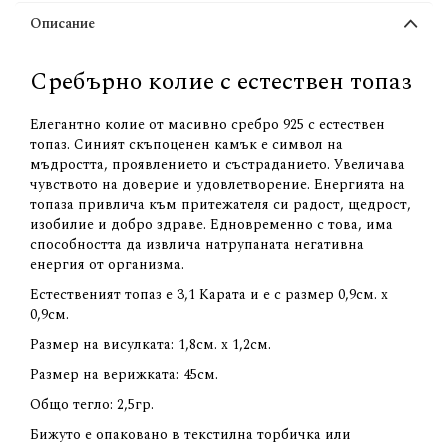
Описание
Сребърно колие с естествен топаз
Елегантно колие от масивно сребро 925 с естествен
топаз. Синият скъпоценен камък е символ на
мъдростта, проявлението и състраданието. Увеличава
чувството на доверие и удовлетворение. Енергията на
топаза привлича към притежателя си радост, щедрост,
изобилие и добро здраве. Едновременно с това, има
способността да извлича натрупаната негативна
енергия от организма.
Естественият топаз е 3,1 Карата и е с размер 0,9см. х
0,9см.
Размер на висулката: 1,8см. х 1,2см.
Размер на верижката: 45см.
Общо тегло: 2,5гр.
Бижуто е опаковано в текстилна торбичка или