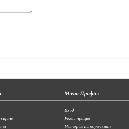
и
Моят Профил
Вход
ръщане
Регистрация
йта
История на поръчките