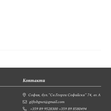
Контакти
София, бул."Св.Георги Софийски" 74, вх А
giftsbgnet@gmail.com
+359 89 9528300
+359 89 8580494