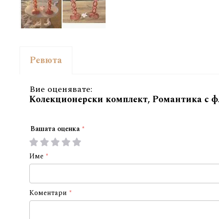
Ревюта
Вие оценявате:
Колекционерски комплект, Романтика с 
Вашата оценка
1
2
3
4
5
star
stars
stars
stars
stars
Име
Коментари