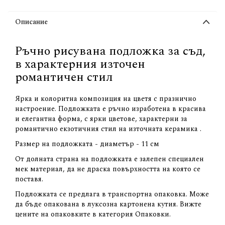
Описание
Ръчно рисувана подложка за съд,
в характерния източен
романтичен стил
Ярка и колоритна композиция на цветя с празнично
настроение. Подложката е ръчно изработена в красива
и елегантна форма, с ярки цветове, характерни за
романтично екзотичния стил на източната керамика .
Размер на подложката - диаметър - 11 см
От долната страна на подложката е залепен специален
мек материал, да не драска повърхността на която се
поставя.
Подложката се предлага в транспортна опаковка. Може
да бъде опакована в луксозна картонена кутия. Вижте
цените на опаковките в категория Опаковки.