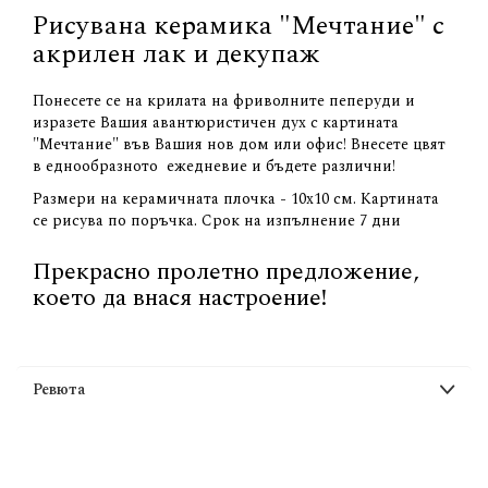
Рисувана керамика "Мечтание" с
акрилен лак и декупаж
Понесете се на крилата на фриволните пеперуди и
изразете Вашия авантюристичен дух с картината
"Мечтание" във Вашия нов дом или офис! Внесете цвят
в еднообразното ежедневие и бъдете различни!
Размери на керамичната плочка - 10х10 см. Картината
се рисува по поръчка. Срок на изпълнение 7 дни
Прекрасно пролетно предложение,
което да внася настроение!
Ревюта