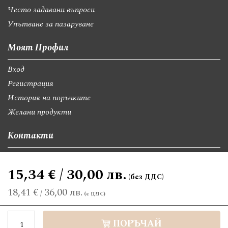
Често задавани въпроси
Упътване за пазаруване
Моят Профил
Вход
Регистрация
История на поръчките
Желани продукти
Контакти
София, бул."Св.Георги Софийски" 74, вх А
15,34 € / 30,00 лв.
giftsbgnet@gmail.com
+359 89 9528300
+359 89 8580494
18,41 €
36,00 лв.
/
©2026 giftsbg.net. Всички права запазени.
ПОРЪЧАЙ
Електронен магазин