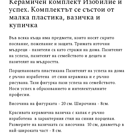
Керамичен комплект Изобилие и
успех. Комплектът се състои от
малка пластика, вазичка и
купичка
Във всяка къща има предмети, които носят скрито
послание, пожелание и защита. Тримата източни
мъдреци - пазители са като стражи на дома. Пазителят
на успеха, пазителят на семейството и децата и
пазителят на мъдростта.
Порцелановата пластикана Пазителят на успеха на дома
е ръчно изработена от синя керамика и е ръчно
рисувана. Тази фигурка пази успеха на семейството.
Носи успех в образованието и интелектуалните
професии.
Височина на фигурката - 20 см. Широчина - 8см.
Красивата керамична вазичка с капак е ръчно
изработена в характерния стил на синия порцелан.
Размерите на вазичката са: височина 10 см, диаметър в
най-широката част - 8 см.