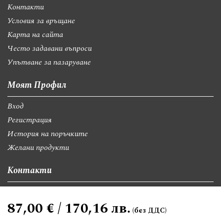
Контакти
Условия за връщане
Карта на сайта
Често задавани въпроси
Упътване за пазаруване
Моят Профил
Вход
Регистрация
История на поръчките
Желани продукти
Контакти
София, бул."Св.Георги Софийски" 74, вх А
87,00 € / 170,16 лв.
giftsbgnet@gmail.com
+359 89 9528300
+359 89 8580494