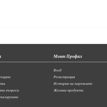
и
Моят Профил
Вход
ръщане
Регистрация
йта
История на поръчките
ани въпроси
Желани продукти
 пазаруване