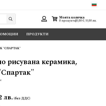
Търси
Моята количка
0 продукта
|
0,00 € / 0,00 лв.
Вход
РОМОЦИИ
ПРОДУКТИ
К "СПАРТАК"
но рисувана керамика,
"Спартак"
е
2 лв.