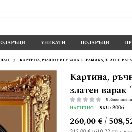
ПОДАРЪЦИ
УНИКАТИ
ПОДАРЪЦИ
П
ЕЛАН
КАРТИНА, РЪЧНО РИСУВАНА КЕРАМИКА, ЗЛАТЕН ВАРА
Картина, ръч
златен варак 
Добави мнени
рейтинг:
8006
SKU
НАЛИЧНО
260,00 € / 508,5
312,00 €
610,22 лв.
/