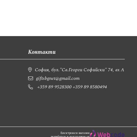
Контакти
София, бул."Св.Георги Софийски" 74, вх А
giftsbgnet@gmail.com
+359 89 9528300
+359 89 8580494
Електронен магазин
разработен и поддържан от