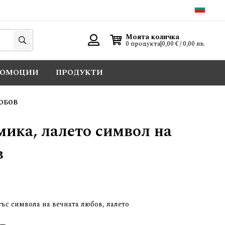
Търси
Моята количка
0 продукта
|
0,00 € / 0,00 лв.
Вход
РОМОЦИИ
ПРОДУКТИ
ЛЮБОВ
мика, лалето символ на
в
ъс символа на вечната любов, лалето