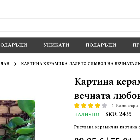
ПОДАРЪЦИ
УНИКАТИ
ПОДАРЪЦИ
П
ЕЛАН
КАРТИНА КЕРАМИКА, ЛАЛЕТО СИМВОЛ НА ВЕЧНАТА 
Картина кера
вечната любо
1
Коментари
рейтинг:
80
100
% of
2435
SKU
НАЛИЧНО
Рисувана керамична картина с