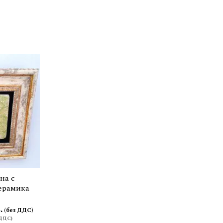
на с
керамика
.