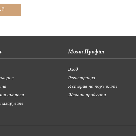
АЙ
и
Моят Профил
Вход
ръщане
Регистрация
йта
История на поръчките
ани въпроси
Желани продукти
 пазаруване