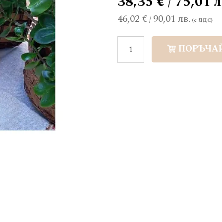
38,35 € / 75,01 л
46,02 €
90,01 лв.
/
ПОРЪЧА