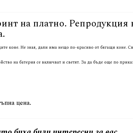
ринт на платно. Репродукция 
а.
щите коне. Не зная, дали има нещо по-красиво от бягащи коне. 
йство на батерия се включват и светят. За да бъде още по прика
ъпна цена.
то биха били интересни за вас.