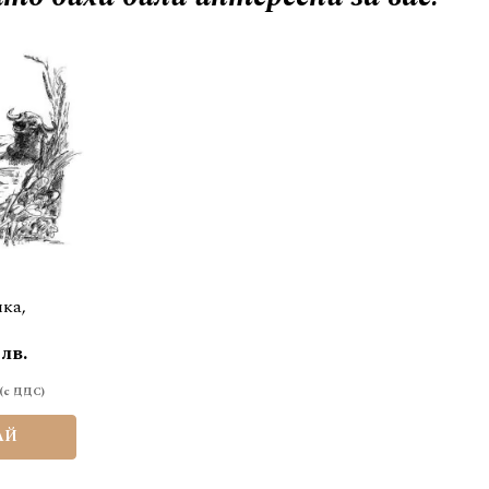
ка,
 лв.
АЙ