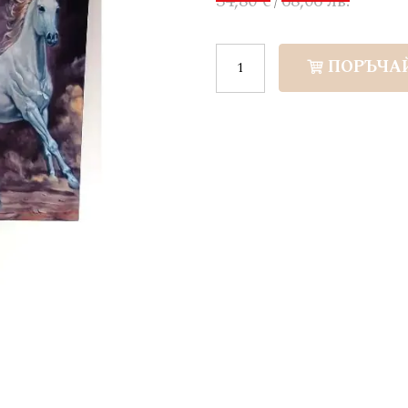
34,80 €
68,06 лв.
/
ПОРЪЧА