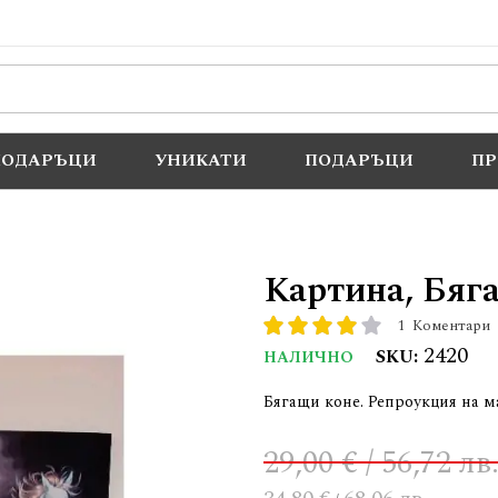
ПОДАРЪЦИ
УНИКАТИ
ПОДАРЪЦИ
П
Картина, Бяг
1
Коментари
рейтинг:
80
100
% of
2420
SKU
НАЛИЧНО
Бягащи коне. Репроукция на м
29,00 € / 56,72 лв