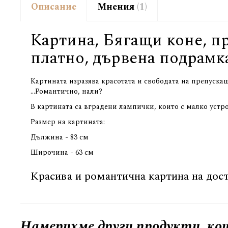
Описание
Мнения
1
Картина, Бягащи коне, п
платно, дървена подрамк
Картината изразява красотата и свободата на препуска
...Романтично, нали?
В картината са вградени лампички, които с малко устро
Размер на картината:
Дължина - 83 см
Широчина - 63 см
Красива и романтична картина на дост
Намерихме други продукти, кои