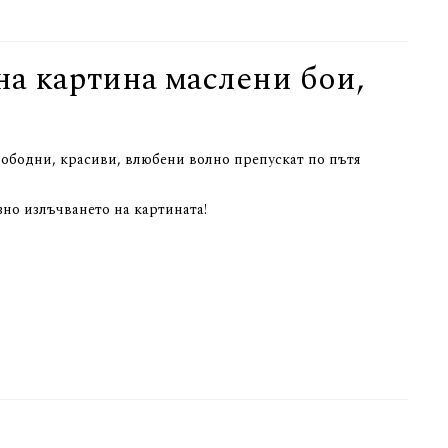
на картина маслени бои,
Свободни, красиви, влюбени волно препускат по пътя
зно излъчването на картината!