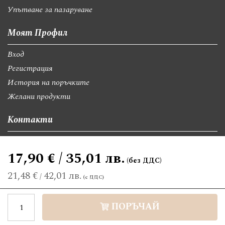
Упътване за пазаруване
Моят Профил
Вход
Регистрация
История на поръчките
Желани продукти
Контакти
София, бул."Св.Георги Софийски" 74, вх А
17,90 € / 35,01 лв.
giftsbgnet@gmail.com
+359 89 9528300
+359 89 8580494
21,48 €
42,01 лв.
/
©2026 giftsbg.net. Всички права запазени.
ПОРЪЧАЙ
Електронен магазин
разработен и поддържан от