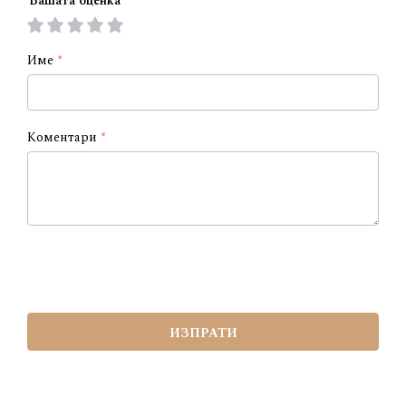
Вашата оценка
1
2
3
4
5
star
stars
stars
stars
stars
Име
Коментари
ИЗПРАТИ