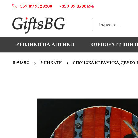
+359 89 9528300
+359 89 8580494
Прескачане
към
съдържанието
РЕПЛИКИ НА АНТИКИ
КОРПОРАТИВНИ 
НАЧАЛО
УНИКАТИ
ЯПОНСКА КЕРАМИКА, ДВУБО