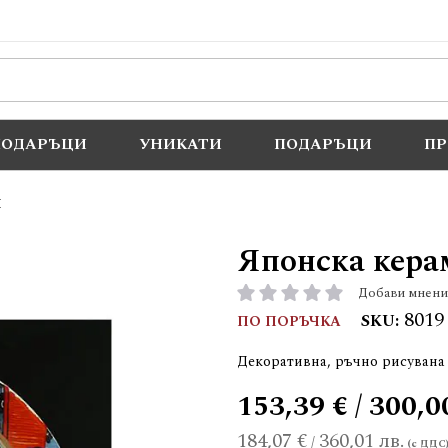
ПОДАРЪЦИ
УНИКАТИ
ПОДАРЪЦИ
П
Й
Японска кера
Добави мнени
рейтинг:
8019
SKU
ПО ПОРЪЧКА
Декоративна, ръчно рисувана
153,39 € / 300,0
184,07 €
360,01 лв.
/