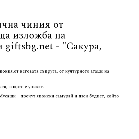
ична чиния от
ща изложба на
iftsbg.net - "Сакура,
ония,от неговата съпруга, от културното аташе на
та, защото е уникат.
Мусаши – прочут японски самурай и дзен будист, който