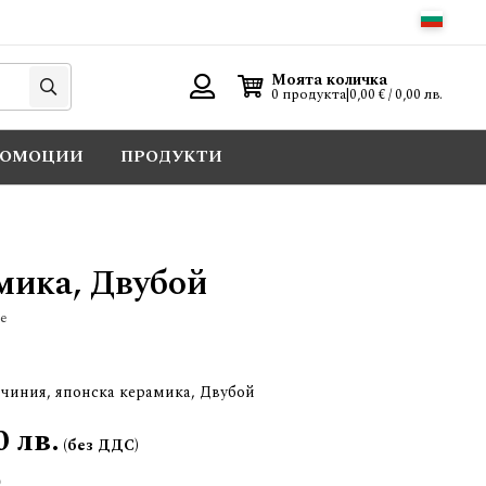
Търси
Моята количка
0 продукта
|
0,00 € / 0,00 лв.
Вход
РОМОЦИИ
ПРОДУКТИ
мика, Двубой
е
 чиния, японска керамика, Двубой
0 лв.