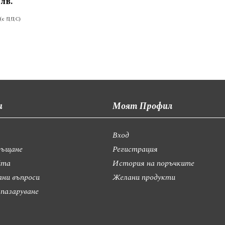
 лв.
и
Моят Профил
Вход
ръщане
Регистрация
йта
История на поръчките
ани въпроси
Желани продукти
 пазаруване