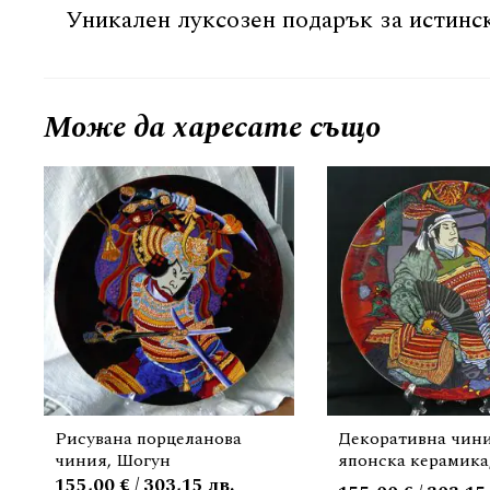
Уникален луксозен подарък за истинск
Може да
харесате също
Рисувана порцеланова
Декоративна чини
чиния, Шогун
японска керамика
155,00 € / 303,15 лв.