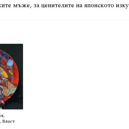
ите мъже, за ценителите на японското изкус
я,
, Власт