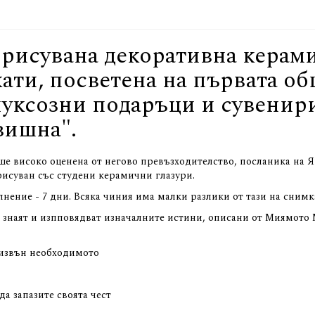
рисувана декоративна керам
ати, посветена на първата об
уксозни подаръци и сувенири g
вишна".
ше високо оценена от негово превъзходителство, посланика на Яп
исуван със студени керамични глазури.
нение - 7 дни. Всяка чиния има малки разлики от тази на снимка
и знаят и изпповядват изначалните истини, описани от Миямото 
 извън необходимото
да запазите своята чест