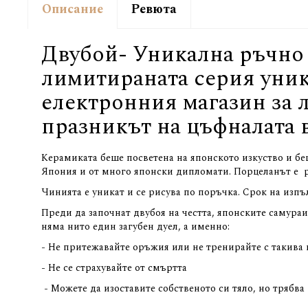
Описание
Ревюта
Двубой- Уникална ръчно 
лимитираната серия уник
електронния магазин за л
празникът на цъфналата 
Керамиката беше посветена на японското изкуство и бе
Япония и от много японски дипломати. Порцеланът е р
Чинията е уникат и се рисува по поръчка. Срок на изпъл
Преди да започнат двубоя на честта, японските самура
няма нито един загубен дуел, а именно:
- Не притежавайте оръжия или не тренирайте с такива
- Не се страхувайте от смъртта
- Можете да изоставите собственото си тяло, но трябва 