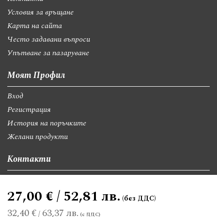
Условия за връщане
Карта на сайта
Често задавани въпроси
Упътване за пазаруване
Моят Профил
Вход
Регистрация
История на поръчките
Желани продукти
Контакти
София, бул."Св.Георги Софийски" 74, вх А
27,00 € / 52,81 лв.
giftsbgnet@gmail.com
+359 89 9528300
+359 89 8580494
32,40 €
63,37 лв.
/