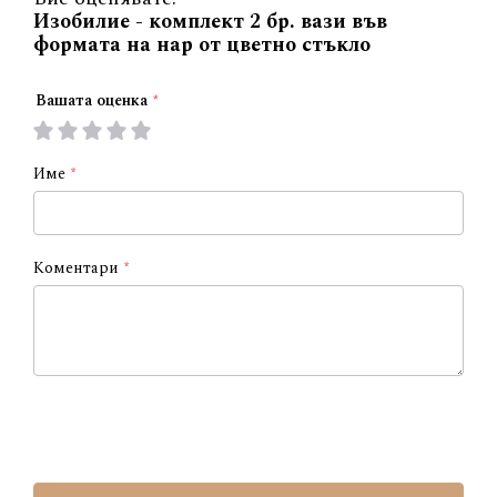
Изобилие - комплект 2 бр. вази във
формата на нар от цветно стъкло
Вашата оценка
1
2
3
4
5
star
stars
stars
stars
stars
Име
Коментари