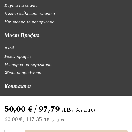
Карта на сайта
Често задавани въпроси
Упътване за пазаруване
Моят Профил
Вход
Регистрация
История на поръчките
Желани продукти
Контакти
София, бул."Св.Георги Софийски" 74, вх А
50,00 € / 97,79 лв.
giftsbgnet@gmail.com
+359 89 9528300
+359 89 8580494
60,00 €
117,35 лв.
/