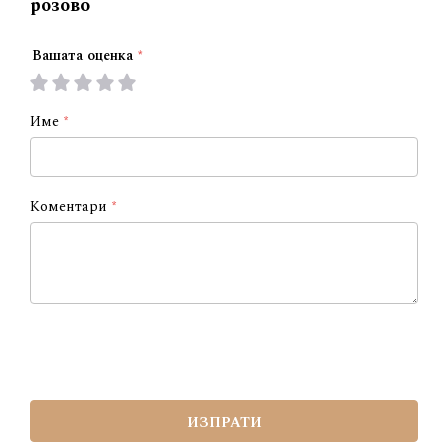
розово
Вашата оценка
1
2
3
4
5
star
stars
stars
stars
stars
Име
Коментари
ИЗПРАТИ