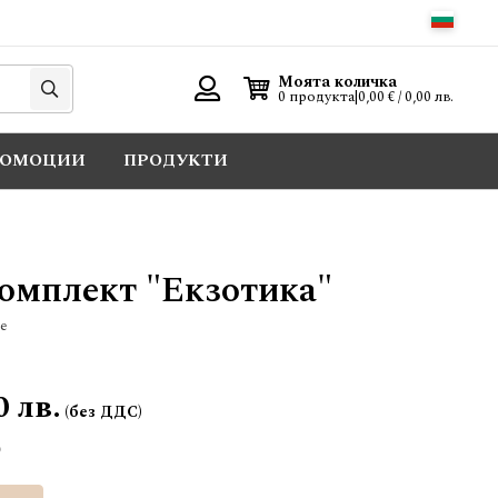
Търси
Моята количка
0 продукта
|
0,00 € / 0,00 лв.
Вход
РОМОЦИИ
ПРОДУКТИ
омплект "Екзотика"
е
0 лв.
Добави