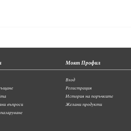
и
Моят Профил
Вход
ръщане
Регистрация
йта
История на поръчките
ани въпроси
Желани продукти
 пазаруване