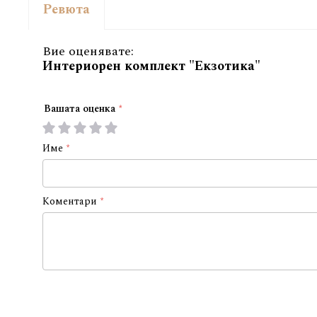
Ревюта
Вие оценявате:
Интериорен комплект "Екзотика"
Вашата оценка
1
2
3
4
5
star
stars
stars
stars
stars
Име
Коментари