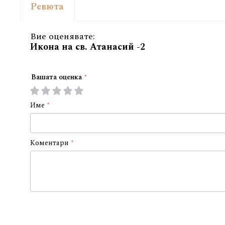
Ревюта
Вие оценявате:
Икона на св. Атанасий -2
Вашата оценка
1
2
3
4
5
star
stars
stars
stars
stars
Име
Коментари