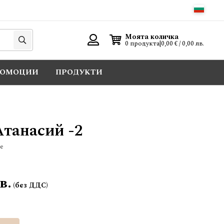
Търси
Моята количка
0 продукта
|
0,00 € / 0,00 лв.
Вход
РОМОЦИИ
ПРОДУКТИ
Атанасий -2
е
в.
Добави