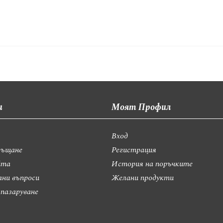
и
Моят Профил
Вход
ръщане
Регистрация
йта
История на поръчките
ани въпроси
Желани продукти
 пазаруване