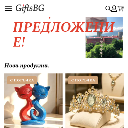
Прескачане
СПЕЦИАЛНО
Търси
към
съдържанието
Вход
ПРЕДЛОЖЕНИ
Е!
Любовта се изразява с красивия
Нови продукти.
жест.....
С ПОРЪЧКА
С ПОРЪЧКА