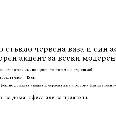
о стъкло червена ваза и син 
орен акцент за всеки модерен
производителя им, но присъстието им е неотразимо!
ироката част - 15 см.
фектно допълва изящната червена ваза и оформя фантастичен ко
 за дома, офиса или за приятели.