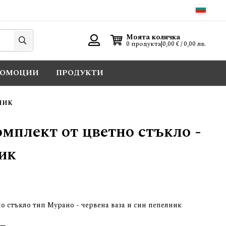
Търси
Моята количка
0 продукта
|
0,00 € / 0,00 лв.
Вход
РОМОЦИИ
ПРОДУКТИ
НИК
мплект от цветно стъкло -
ик
о стъкло тип Мурано - червена ваза и син пепелник