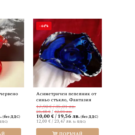
-44%
 червено
Асиметричен пепелник от
синьо стъкло, Фантазия
17,90 € / 35,01 лв.
21,48 €
/
42,01 лв.
.
10,00 € / 19,56 лв.
12,00 €
/
23,47 лв.
АЙ
ПОРЪЧАЙ