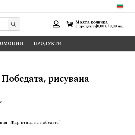
Търси
Моята количка
0 продукта
|
0,00 € / 0,00 лв.
Вход
РОМОЦИИ
ПРОДУКТИ
 Победата, рисувана
е
ния "Жар птица на победата"