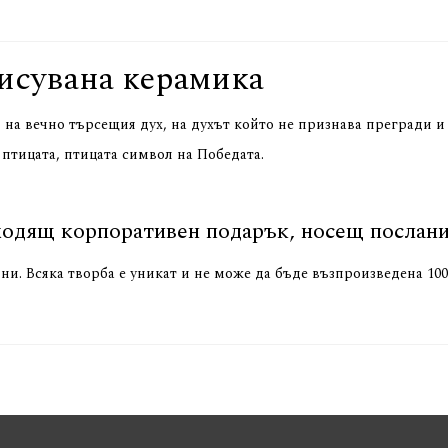
рисувана керамика
 на вечно търсещия дух, на духът който не признава прегради и
птицата, птицата символ на Победата.
одящ корпоративен подарък, носещ послание
дни. Всяка творба е уникат и не може да бъде възпроизведена 100