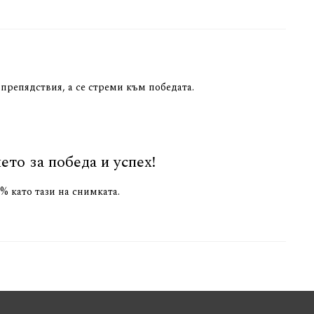
 препядствия, а се стреми към победата.
то за победа и успех!
% като тази на снимката.