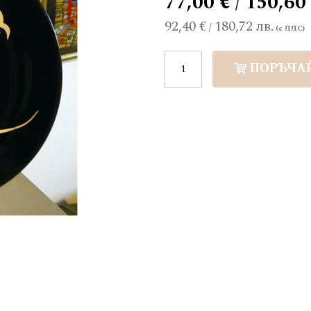
77,00 € / 150,60
92,40 €
180,72 лв.
/
ПОРЪЧА