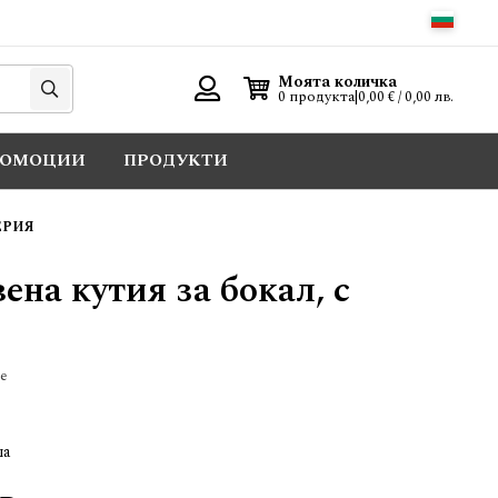
Търси
Моята количка
0 продукта
|
0,00 € / 0,00 лв.
Вход
РОМОЦИИ
ПРОДУКТИ
ЕРИЯ
ена кутия за бокал, с
е
ша