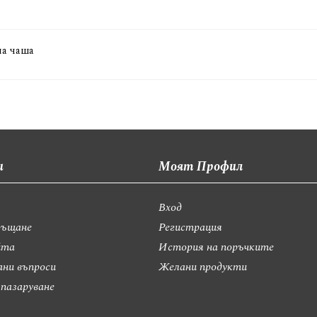
на чаша
и
Моят Профил
Вход
ръщане
Регистрация
йта
История на поръчките
ани въпроси
Желани продукти
 пазаруване