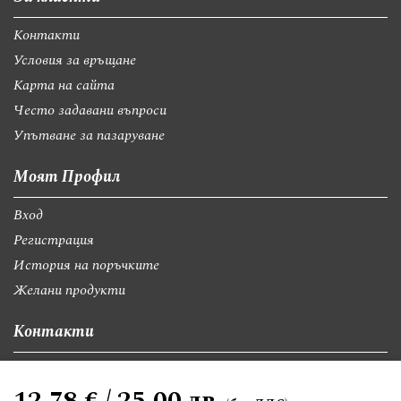
Контакти
Условия за връщане
Карта на сайта
Често задавани въпроси
Упътване за пазаруване
Моят Профил
Вход
Регистрация
История на поръчките
Желани продукти
Контакти
София, бул."Св.Георги Софийски" 74, вх А
12,78 € / 25,00 лв.
giftsbgnet@gmail.com