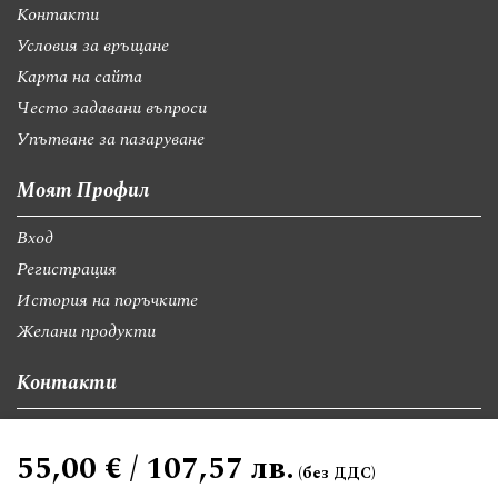
Контакти
Условия за връщане
Карта на сайта
Често задавани въпроси
Упътване за пазаруване
Моят Профил
Вход
Регистрация
История на поръчките
Желани продукти
Контакти
София, бул."Св.Георги Софийски" 74, вх А
55,00 € / 107,57 лв.
giftsbgnet@gmail.com
+359 89 9528300
+359 89 8580494