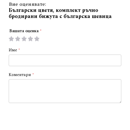
Вие оценявате:
Български цветя, комплект ръчно
бродирани бижута с българска шевица
Вашата оценка
1
2
3
4
5
star
stars
stars
stars
stars
Име
Коментари