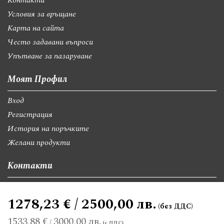
Контакти
Условия за връщане
Карта на сайта
Често задавани въпроси
Упътване за пазаруване
Моят Профил
Вход
Регистрация
История на поръчките
Желани продукти
Контакти
София, бул."Св.Георги Софийски" 74, вх А
1278,23 € / 2500,00 лв.
giftsbgnet@gmail.com
+359 89 9528300
+359 89 8580494
1533,88 €
3000,00 лв.
/