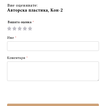
Вие оценявате:
Авторска пластика, Кон-2
Вашата оценка
1
2
3
4
5
star
stars
stars
stars
stars
Име
Коментари