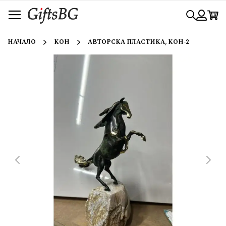
Прескачане
Търси
към
съдържанието
Вход
НАЧАЛО
КОН
АВТОРСКА ПЛАСТИКА, КОН-2