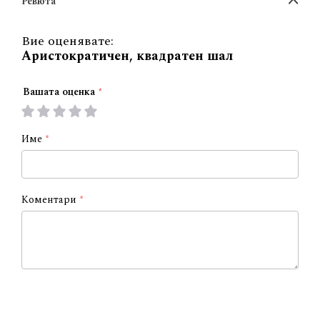
Ревюта
Вие оценявате:
Аристократичен, квадратен шал
Вашата оценка
1
2
3
4
5
star
stars
stars
stars
stars
Име
Коментари