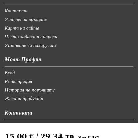
Контакти
Условия за връщане
Карта на сайта
Често задавани въпроси
Упътване за пазаруване
Моят Профил
Вход
Регистрация
История на поръчките
Желани продукти
Контакти
София, бул."Св.Георги Софийски" 74, вх А
15,00 € / 29,34 лв.
giftsbgnet@gmail.com