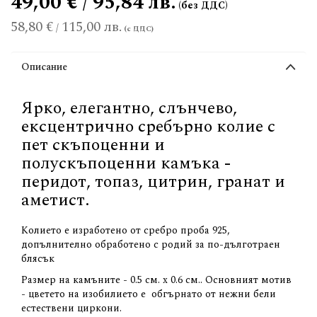
49,00 € / 95,84 лв.
58,80 €
115,00 лв.
/
Описание
Ярко, елегантно, слънчево,
ексцентрично сребърно колие с
пет скъпоценни и
полускъпоценни камъка -
перидот, топаз, цитрин, гранат и
аметист.
Колието е изработено от сребро проба 925,
допълнително обработено с родий за по-дълготраен
блясък
Размер на камъните - 0.5 см. х 0.6 см.. Основният мотив
- цветето на изобилието е обгърнато от нежни бели
естествени циркони.