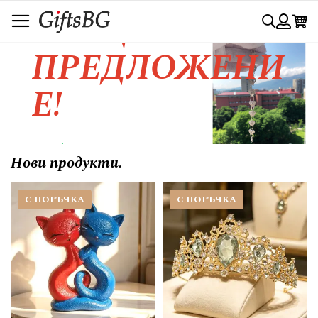
Прескачане
СПЕЦИАЛНО
Търси
към
съдържанието
Вход
ПРЕДЛОЖЕНИ
Е!
Любовта се изразява с красивия
Нови продукти.
жест.....
С ПОРЪЧКА
С ПОРЪЧКА