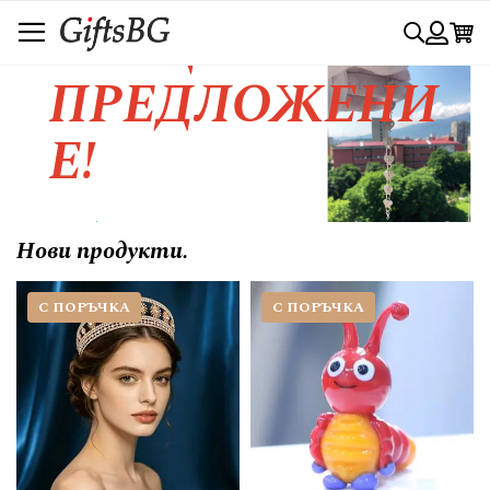
Прескачане
СПЕЦИАЛНО
Търси
към
съдържанието
Вход
ПРЕДЛОЖЕНИ
Е!
Любовта се изразява с красивия
Нови продукти.
жест.....
С ПОРЪЧКА
С ПОРЪЧКА