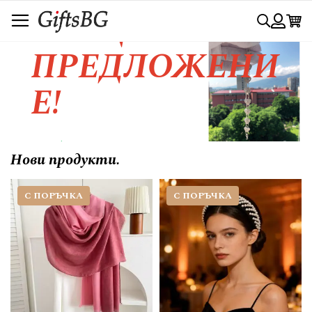
Прескачане
СПЕЦИАЛНО
Търси
към
съдържанието
Вход
ПРЕДЛОЖЕНИ
Е!
Любовта се изразява с красивия
Нови продукти.
жест.....
С ПОРЪЧКА
С ПОРЪЧКА